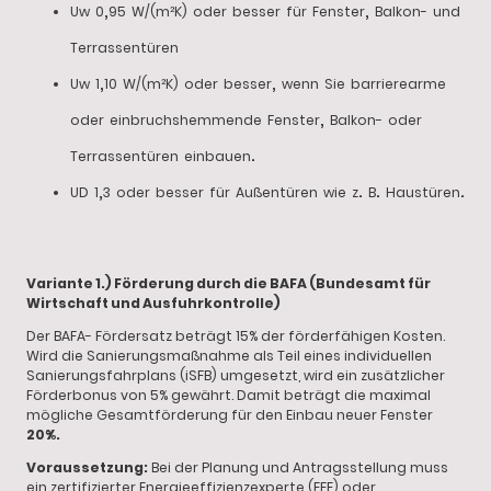
,
,
Uw
0
95
W/(m²K)
oder
besser
für
Fenster
Balkon-
und
Terrassentüren
,
,
Uw
1
10
W/(m²K)
oder
besser
wenn
Sie
barrierearme
,
oder
einbruchshemmende
Fenster
Balkon-
oder
.
Terrassentüren
einbauen
,
.
.
.
UD
1
3
oder
besser
für
Außentüren
wie
z
B
Haustüren
Variante 1.) Förderung durch die BAFA (Bundesamt für
Wirtschaft und Ausfuhrkontrolle)
Der BAFA- Fördersatz beträgt 15% der förderfähigen Kosten.
Wird die Sanierungsmaßnahme als Teil eines individuellen
Sanierungsfahrplans (iSFB) umgesetzt, wird ein zusätzlicher
Förderbonus von 5% gewährt. Damit beträgt die maximal
mögliche Gesamtförderung für den Einbau neuer Fenster
20%.
Voraussetzung:
Bei der Planung und Antragsstellung muss
ein zertifizierter Energieeffizienzexperte (EEE) oder