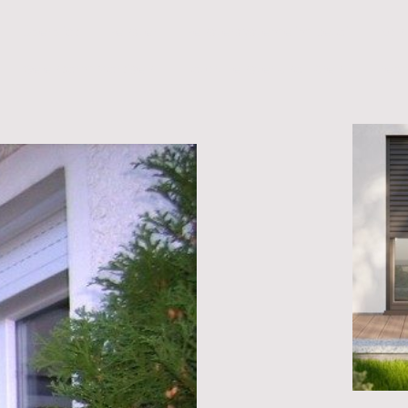
Überblick
Fenster
Fenstersysteme im Detail
Kon
Gelenkarm Markisen
Tatort Fenster und Türen
Trepp