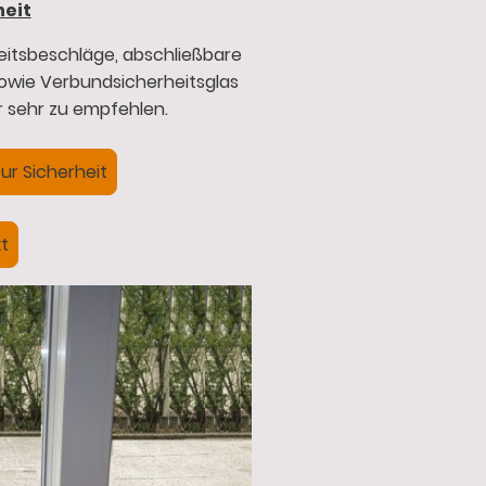
heit
eitsbeschläge, abschließbare
sowie Verbundsicherheitsglas
er sehr zu empfehlen.
ur Sicherheit
t