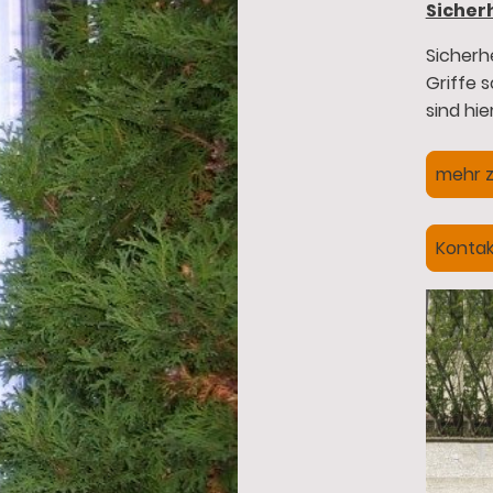
Sicher
Sicherh
Griffe 
sind hi
mehr z
Kontak