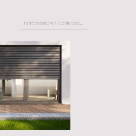
takt
Haustüren
Rollladen _ Insektenschutz
enlfte
Terrassentüren I Schiebeanlagen